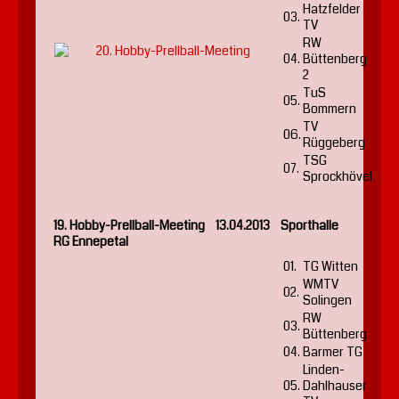
Hatzfelder
03.
TV
RW
04.
Büttenberg
2
TuS
05.
Bommern
TV
06.
Rüggeberg
TSG
07.
Sprockhövel
19. Hobby-Prellball-Meeting 13.04.2013 Sporthalle
RG Ennepetal
01.
TG Witten
WMTV
02.
Solingen
RW
03.
Büttenberg
04.
Barmer TG
Linden-
05.
Dahlhauser