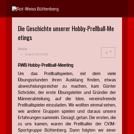
Jahr
Monat
Jahr
Monat
Die Geschichte unserer Hobby-Prellball-Me
etings
Details
Erstellt: 22.03.2021
RWB Hobby-Prellball-Meeting
Um das Prellballspielen, mit dem viele
Übungsstunden ihren Ausklang finden, etwas
abwechslungsreicher zu machen, kam Günter
Schröder, der erste Übungsleiter und Gründer der
Männerabteilung, auf die Idee, vereinsfremde
Prellballspieler einzuladen. Wir wollten einmal sehen,
wie andere Gruppen spielen und daraus unsere
Erfahrungen sammeln. Gesagt, getan. Die ersten, die
zu uns kamen, waren die Prellballer der CVJM-
Sportgruppe Büttenberg. Dann folgten wir einer