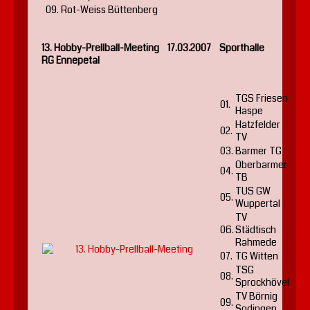
09.
Rot-Weiss Büttenberg
13. Hobby-Prellball-Meeting 17.03.2007 Sporthalle
RG Ennepetal
TGS Friesen
01.
Haspe
Hatzfelder
02.
TV
03.
Barmer TG
Oberbarmer
04.
TB
TUS GW
05.
Wuppertal
TV
06.
Städtisch
Rahmede
07.
TG Witten
TSG
08.
Sprockhövel
TV Börnig
09.
Sodingen