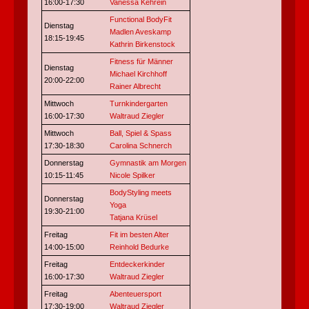
16:00-17:30
Vanessa Kehrein
Functional BodyFit
Dienstag
Madlen Aveskamp
18:15-19:45
Kathrin Birkenstock
Fitness für Männer
Dienstag
Michael Kirchhoff
20:00-22:00
Rainer Albrecht
Mittwoch
Turnkindergarten
16:00-17:30
Waltraud Ziegler
Mittwoch
Ball, Spiel & Spass
17:30-18:30
Carolina Schnerch
Donnerstag
Gymnastik am Morgen
10:15-11:45
Nicole Spilker
BodyStyling meets
Donnerstag
Yoga
19:30-21:00
Tatjana Krüsel
Freitag
Fit im besten Alter
14:00-15:00
Reinhold Bedurke
Freitag
Entdeckerkinder
16:00-17:30
Waltraud Ziegler
Freitag
Abenteuersport
17:30-19:00
Waltraud Ziegler