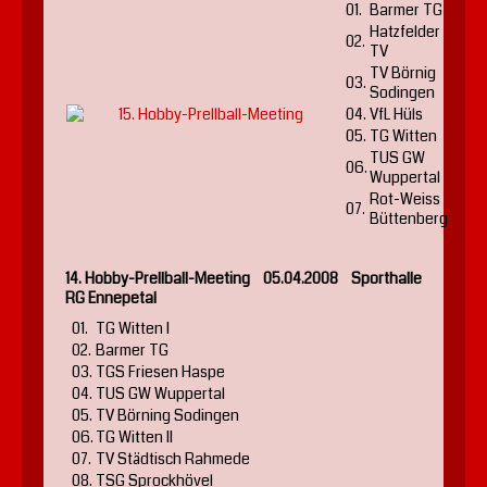
01.
Barmer TG
Hatzfelder
02.
TV
TV Börnig
03.
Sodingen
04.
VfL Hüls
05.
TG Witten
TUS GW
06.
Wuppertal
Rot-Weiss
07.
Büttenberg
14. Hobby-Prellball-Meeting 05.04.2008 Sporthalle
RG Ennepetal
01.
TG Witten I
02.
Barmer TG
03.
TGS Friesen Haspe
04.
TUS GW Wuppertal
05.
TV Börning Sodingen
06.
TG Witten II
07.
TV Städtisch Rahmede
08.
TSG Sprockhövel