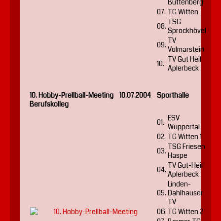
Büttenberg
07.
TG Witten
TSG
08.
Sprockhövel
TV
09.
Volmarstein
TV Gut Heil
10.
Aplerbeck
10. Hobby-Prellball-Meeting 10.07.2004 Sporthalle
Berufskolleg
ESV
01.
Wuppertal
02.
TG Witten 1
TSG Friesen
03.
Haspe
TV Gut-Heil
04.
Aplerbeck
Linden-
05.
Dahlhauser
TV
06.
TG Witten 2