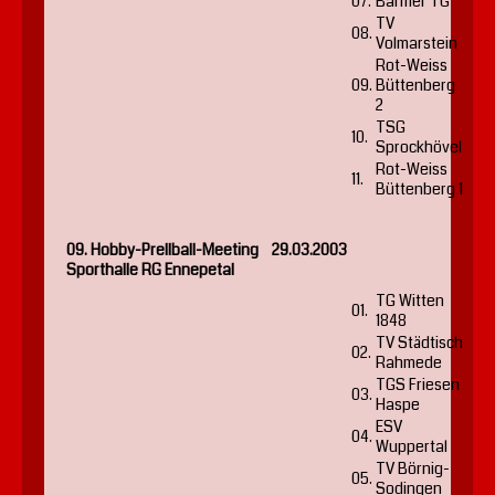
07.
Barmer TG
TV
08.
Volmarstein
Rot-Weiss
09.
Büttenberg
2
TSG
10.
Sprockhövel
Rot-Weiss
11.
Büttenberg 1
09. Hobby-Prellball-Meeting 29.03.2003
Sporthalle RG Ennepetal
TG Witten
01.
1848
TV Städtisch
02.
Rahmede
TGS Friesen
03.
Haspe
ESV
04.
Wuppertal
TV Börnig-
05.
Sodingen