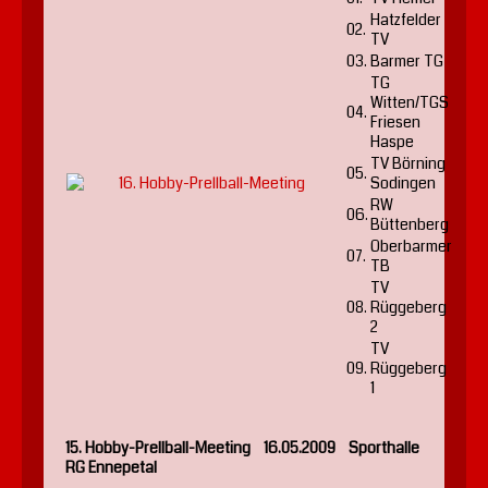
Hatzfelder
02.
TV
03.
Barmer TG
TG
Witten/TGS
04.
Friesen
Haspe
TV Börning
05.
Sodingen
RW
06.
Büttenberg
Oberbarmer
07.
TB
TV
08.
Rüggeberg
2
TV
09.
Rüggeberg
1
15. Hobby-Prellball-Meeting 16.05.2009 Sporthalle
RG Ennepetal