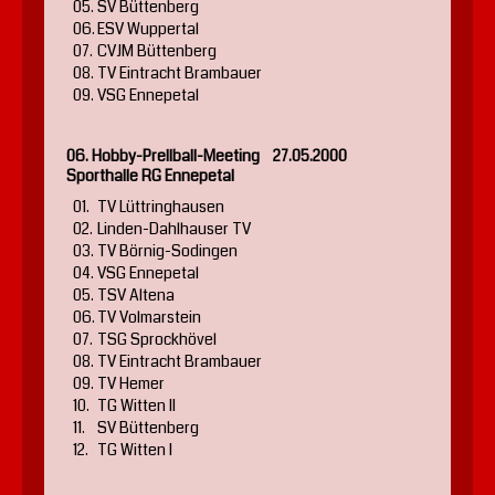
05.
SV Büttenberg
06.
ESV Wuppertal
07.
CVJM Büttenberg
08.
TV Eintracht Brambauer
09.
VSG Ennepetal
06. Hobby-Prellball-Meeting 27.05.2000
Sporthalle RG Ennepetal
01.
TV Lüttringhausen
02.
Linden-Dahlhauser TV
03.
TV Börnig-Sodingen
04.
VSG Ennepetal
05.
TSV Altena
06.
TV Volmarstein
07.
TSG Sprockhövel
08.
TV Eintracht Brambauer
09.
TV Hemer
10.
TG Witten II
11.
SV Büttenberg
12.
TG Witten I