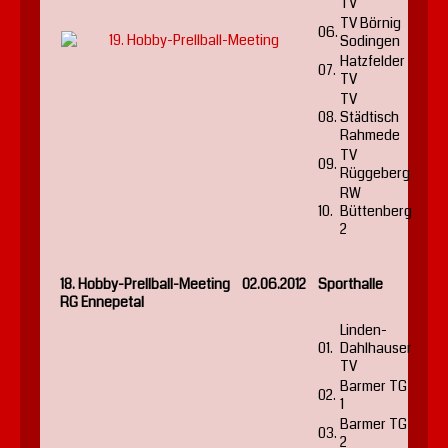
TV
TV Börnig
06.
Sodingen
Hatzfelder
07.
TV
TV
08.
Städtisch
Rahmede
TV
09.
Rüggeberg
RW
10.
Büttenberg
2
18. Hobby-Prellball-Meeting 02.06.2012 Sporthalle
RG Ennepetal
Linden-
01.
Dahlhauser
TV
Barmer TG
02.
1
Barmer TG
03.
2