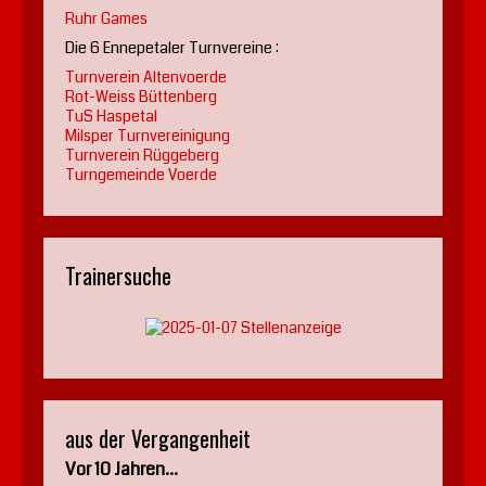
Ruhr Games
Die 6 Ennepetaler Turnvereine :
Turnverein Altenvoerde
Rot-Weiss Büttenberg
TuS Haspetal
Milsper Turnvereinigung
Turnverein Rüggeberg
Turngemeinde Voerde
Trainersuche
aus der Vergangenheit
Vor 10 Jahren...