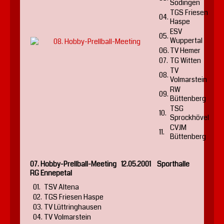
Sodingen
TGS Friesen
04.
Haspe
ESV
05.
Wuppertal
06.
TV Hemer
07.
TG Witten
TV
08.
Volmarstein
RW
09.
Büttenberg
TSG
10.
Sprockhövel
CVJM
11.
Büttenberg
07. Hobby-Prellball-Meeting 12.05.2001 Sporthalle
RG Ennepetal
01.
TSV Altena
02.
TGS Friesen Haspe
03.
TV Lüttringhausen
04.
TV Volmarstein