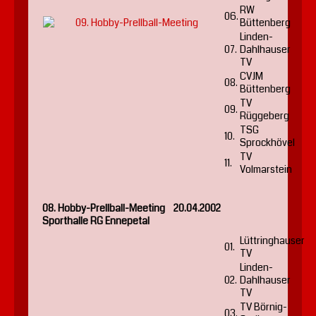
RW
06.
Büttenberg
Linden-
07.
Dahlhauser
TV
CVJM
08.
Büttenberg
TV
09.
Rüggeberg
TSG
10.
Sprockhövel
TV
11.
Volmarstein
08. Hobby-Prellball-Meeting 20.04.2002
Sporthalle RG Ennepetal
Lüttringhauser
01.
TV
Linden-
02.
Dahlhauser
TV
TV Börnig-
03.