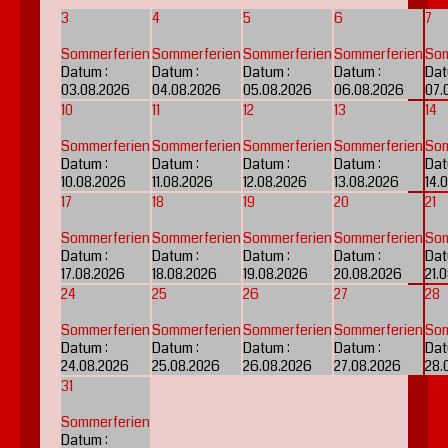
3
4
5
6
7
Sommerferien
Sommerferien
Sommerferien
Sommerferien
Som
Datum :
Datum :
Datum :
Datum :
Dat
03.08.2026
04.08.2026
05.08.2026
06.08.2026
07.
10
11
12
13
14
Sommerferien
Sommerferien
Sommerferien
Sommerferien
Som
Datum :
Datum :
Datum :
Datum :
Dat
10.08.2026
11.08.2026
12.08.2026
13.08.2026
14.
17
18
19
20
21
Sommerferien
Sommerferien
Sommerferien
Sommerferien
Som
Datum :
Datum :
Datum :
Datum :
Dat
17.08.2026
18.08.2026
19.08.2026
20.08.2026
21.
24
25
26
27
28
Sommerferien
Sommerferien
Sommerferien
Sommerferien
Som
Datum :
Datum :
Datum :
Datum :
Dat
24.08.2026
25.08.2026
26.08.2026
27.08.2026
28.
31
Sommerferien
Datum :