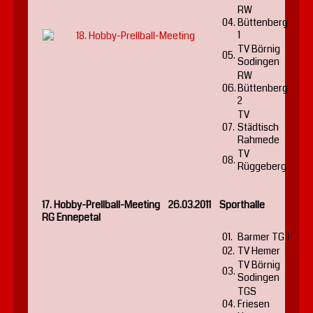
RW
04.
Büttenberg
1
TV Börnig
05.
Sodingen
RW
06.
Büttenberg
2
TV
07.
Städtisch
Rahmede
TV
08.
Rüggeberg
17. Hobby-Prellball-Meeting 26.03.2011 Sporthalle
RG Ennepetal
01.
Barmer TG 1
02.
TV Hemer
TV Börnig
03.
Sodingen
TGS
04.
Friesen