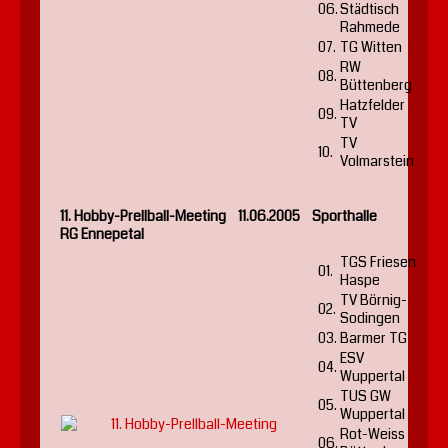
06.
Städtisch
Rahmede
07.
TG Witten
RW
08.
Büttenberg
Hatzfelder
09.
TV
TV
10.
Volmarstein
11. Hobby-Prellball-Meeting 11.06.2005 Sporthalle
RG Ennepetal
TGS Friesen
01.
Haspe
TV Börnig-
02.
Sodingen
03.
Barmer TG
ESV
04.
Wuppertal
TUS GW
05.
Wuppertal
Rot-Weiss
06.