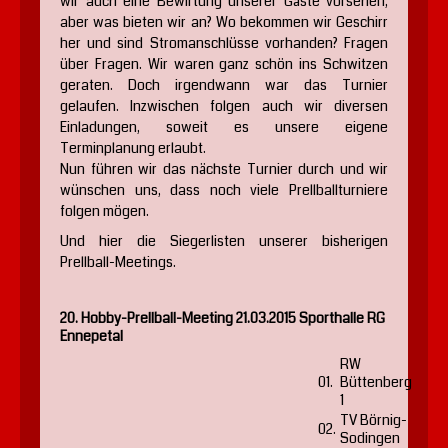
wir auch eine Bewirtung unserer Gäste vorsehen,
aber was bieten wir an? Wo bekommen wir Geschirr
her und sind Stromanschlüsse vorhanden? Fragen
über Fragen. Wir waren ganz schön ins Schwitzen
geraten. Doch irgendwann war das Turnier
gelaufen. Inzwischen folgen auch wir diversen
Einladungen, soweit es unsere eigene
Terminplanung erlaubt.
Nun führen wir das nächste Turnier durch und wir
wünschen uns, dass noch viele Prellballturniere
folgen mögen.
Und hier die Siegerlisten unserer bisherigen
Prellball-Meetings.
20. Hobby-Prellball-Meeting 21.03.2015 Sporthalle RG
Ennepetal
RW
01.
Büttenberg
1
TV Börnig-
02.
Sodingen