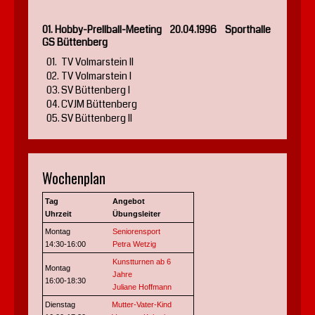
01. Hobby-Prellball-Meeting 20.04.1996 Sporthalle
GS Büttenberg
01.
TV Volmarstein II
02.
TV Volmarstein I
03.
SV Büttenberg I
04.
CVJM Büttenberg
05.
SV Büttenberg II
Wochenplan
Tag
Angebot
Uhrzeit
Übungsleiter
Montag
Seniorensport
14:30-16:00
Petra Wetzig
Kunstturnen ab 6
Montag
Jahre
16:00-18:30
Juliane Hoffmann
Dienstag
Mutter-Vater-Kind